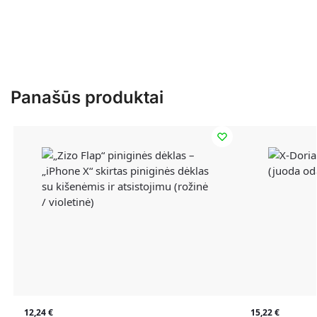
Panašūs produktai
12,24
€
15,22
€