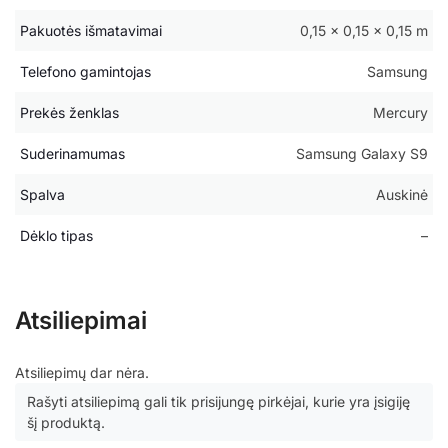
Pakuotės išmatavimai
0,15 × 0,15 × 0,15 m
Telefono gamintojas
Samsung
Prekės ženklas
Mercury
Suderinamumas
Samsung Galaxy S9
Spalva
Auskinė
Dėklo tipas
–
Atsiliepimai
Atsiliepimų dar nėra.
Rašyti atsiliepimą gali tik prisijungę pirkėjai, kurie yra įsigiję
šį produktą.