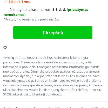
Liko tik
1 vnt.
Pristatymo laikas į namus:
3-5 d. d.
(pristatymas
nemokamas)
*Pristatymo terminai yra preliminarūs.
Į krepšelį
*Prekių nuotraukos skirtos tik iliustraciniams tikslams ir yra
pavyzdinės. Prekės aprašyme esančios video nuorodos yra tik
informacinio pobūdžio, todėl jose pateikiama informacija gali skirtis
nuo pačios prekės. Originalių produktų spalvos, užrašai, parametrai,
matmenys, dydžiai, funkcijos, ir/ar bet kurios kitos savybės dėl savo
vizualinių ypatybių gali atrodyti kitaip negu realybėje, todėl prašome
vadovautis prekių specifikacijomis, kurios nurodytos prekių kortelėse.
Kilus klausimams, visada laukiame Jūsų skambučio telefonu +370 632
51053 arba el. paštu klientai@bonideco.lt.