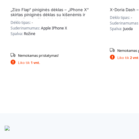
„Zizo Flap“ piniginės dėklas – „iPhone X“
X-Doria Dash –
skirtas piniginės dėklas su kišenėmis ir
Dėklo tipas:
-
atsistojimu (rožinė / violetinė)
Dėklo tipas:
-
Suderinamumas
Suderinamumas:
Apple IPhone X
Spalva:
Juoda
Spalva:
Rožinė
Nemokamas p
Nemokamas pristatymas!
Liko tik
2 vnt
Liko tik
1 vnt.