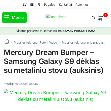
LV
EE
FI
Pagalba
Kontaktai
Apie mus
0
Meniu
Visoms prekėms taikomas
NEMOKAMAS PRISTATYMAS!
Mobilieji telefonai, Foto ir Video
Mobilieji telefonai ir jų priedai
Te
/
/
Mercury Dream Bumper –
Samsung Galaxy S9 dėklas
su metaliniu stovu (auksinis)
Produkto kodas:
44646