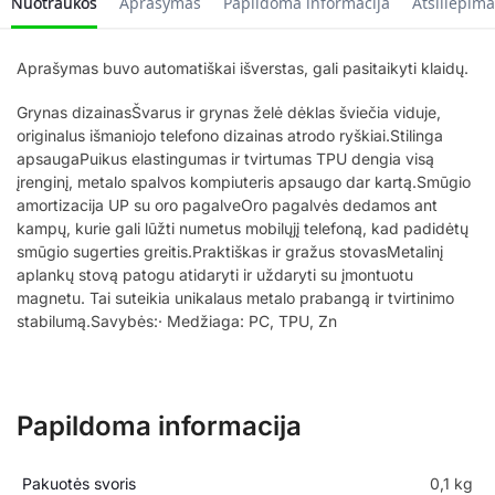
Nuotraukos
Aprašymas
Papildoma informacija
Atsiliepima
Aprašymas buvo automatiškai išverstas, gali pasitaikyti klaidų.
Grynas dizainasŠvarus ir grynas želė dėklas šviečia viduje,
originalus išmaniojo telefono dizainas atrodo ryškiai.Stilinga
apsaugaPuikus elastingumas ir tvirtumas TPU dengia visą
įrenginį, metalo spalvos kompiuteris apsaugo dar kartą.Smūgio
amortizacija UP su oro pagalveOro pagalvės dedamos ant
kampų, kurie gali lūžti numetus mobilųjį telefoną, kad padidėtų
smūgio sugerties greitis.Praktiškas ir gražus stovasMetalinį
aplankų stovą patogu atidaryti ir uždaryti su įmontuotu
magnetu. Tai suteikia unikalaus metalo prabangą ir tvirtinimo
stabilumą.Savybės:· Medžiaga: PC, TPU, Zn
Papildoma informacija
Pakuotės svoris
0,1 kg