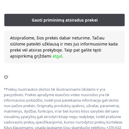
Atsiprašome, šios prekės dabar neturime. Tačiau
siūlome pateikti užklausą ir mes Jus informuosime kada
prekė vėl atsiras prekyboje. Taip pat galite tęsti
apsipirkimą grįždami
atgal
.
*Prekių nuotraukos skirtos tik iliustraciniams tikslams ir yra
pavyzdinės. Prekės aprašyme esančios video nuorodos yra tik
informacinio pobūdžio, todėl jose pateikiama informacija gali skirtis
nuo pačios prekės. Originalių produktų spalvos, užrašai, parametrai,
matmenys, dydžiai, funkcijos, ir/ar bet kurios kitos savybės dėl savo
vizualinių ypatybių gali atrodyti kitaip negu realybėje, todėl prašome
vadovautis prekių specifikacijomis, kurios nurodytos prekių kortelėse.
Kilus klausimams, visada laukiame Jūsų skambučio telefonu +370 632