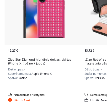
12,27
€
13,72
€
Zizo Star Diamond hibridinis dėklas, skirtas
„Zizo Retro“ ser
iPhone X (rožinė / juoda)
magnetiniu užs
„iPhone Xs / X“
Dėklo tipas:
-
Dėklo tipas:
-
Suderinamumas:
Apple IPhone X
Suderinamumas
Spalva:
Rožinė
Spalva:
Persiko
Nemokamas pristatymas!
Nemokamas p
Liko tik
5 vnt.
Liko tik:
5+ vn