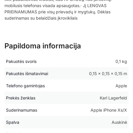
mobilusis telefonas visada apsaugotas.· Jį LENGVAS
PRIEINAMUMAS prie visų prievadų ir mygtukų. Dėklas
suderinamas su belaidžiais įkrovikliais
Papildoma informacija
Pakuotės svoris
0,1 kg
Pakuotės išmatavimai
0,15 × 0,15 × 0,15 m
Telefono gamintojas
Apple
Prekės ženklas
Karl Lagerfeld
Suderinamumas
Apple iPhone Xs/X
Spalva
Auskinė