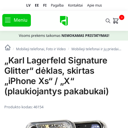
LV
EE
FI
Pagalba
Kontaktai
Apie mus
0
Meniu
Visoms prekėms taikomas
NEMOKAMAS PRISTATYMAS!
Mobilieji telefonai, Foto ir Video
Mobilieji telefonai ir jų priedai
Te
/
/
„Karl Lagerfeld Signature
Glitter“ dėklas, skirtas
„iPhone Xs“ / „X“
(plaukiojantys pakabukai)
Produkto kodas:
46154