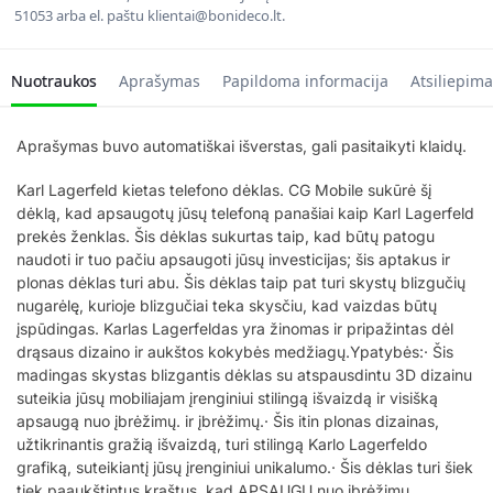
51053 arba el. paštu klientai@bonideco.lt.
Nuotraukos
Aprašymas
Papildoma informacija
Atsiliepima
Aprašymas buvo automatiškai išverstas, gali pasitaikyti klaidų.
Karl Lagerfeld kietas telefono dėklas. CG Mobile sukūrė šį
dėklą, kad apsaugotų jūsų telefoną panašiai kaip Karl Lagerfeld
prekės ženklas. Šis dėklas sukurtas taip, kad būtų patogu
naudoti ir tuo pačiu apsaugoti jūsų investicijas; šis aptakus ir
plonas dėklas turi abu. Šis dėklas taip pat turi skystų blizgučių
nugarėlę, kurioje blizgučiai teka skysčiu, kad vaizdas būtų
įspūdingas. Karlas Lagerfeldas yra žinomas ir pripažintas dėl
drąsaus dizaino ir aukštos kokybės medžiagų.Ypatybės:· Šis
madingas skystas blizgantis dėklas su atspausdintu 3D dizainu
suteikia jūsų mobiliajam įrenginiui stilingą išvaizdą ir visišką
apsaugą nuo įbrėžimų. ir įbrėžimų.· Šis itin plonas dizainas,
užtikrinantis gražią išvaizdą, turi stilingą Karlo Lagerfeldo
grafiką, suteikiantį jūsų įrenginiui unikalumo.· Šis dėklas turi šiek
tiek paaukštintus kraštus, kad APSAUGŲ nuo įbrėžimų.