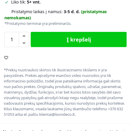
Liko tik:
5+ vnt.
Pristatymo laikas į namus:
3-5 d. d.
(pristatymas
nemokamas)
*Pristatymo terminai yra preliminarūs.
Į krepšelį
*Prekių nuotraukos skirtos tik iliustraciniams tikslams ir yra
pavyzdinės. Prekės aprašyme esančios video nuorodos yra tik
informacinio pobūdžio, todėl jose pateikiama informacija gali skirtis
nuo pačios prekės. Originalių produktų spalvos, užrašai, parametrai,
matmenys, dydžiai, funkcijos, ir/ar bet kurios kitos savybės dėl savo
vizualinių ypatybių gali atrodyti kitaip negu realybėje, todėl prašome
vadovautis prekių specifikacijomis, kurios nurodytos prekių kortelėse.
Kilus klausimams, visada laukiame Jūsų skambučio telefonu +370 632
51053 arba el. paštu klientai@bonideco.lt.