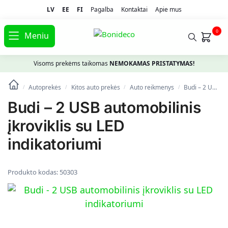
LV
EE
FI
Pagalba
Kontaktai
Apie mus
0
Meniu
Visoms prekėms taikomas
NEMOKAMAS PRISTATYMAS!
Autoprekės
Kitos auto prekės
Auto reikmenys
Budi – 2 USB automobilinis įkroviklis su LED indikatoriumi
/
/
/
/
Budi – 2 USB automobilinis
įkroviklis su LED
indikatoriumi
Produkto kodas:
50303