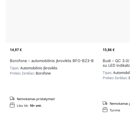
14,97
€
15,86
€
Borofone – automobilinis įkroviklis BFO-BZ3-B
Budi – QC 3.0/2
su LED indikato
Tipas:
Automobilinis Įkroviklis
Tipas:
Automobili
Prekės ženklas:
Borofone
Prekės ženklas:
Nemokamas pristatymas!
Nemokamas p
Liko tik:
10+ vnt.
Turime