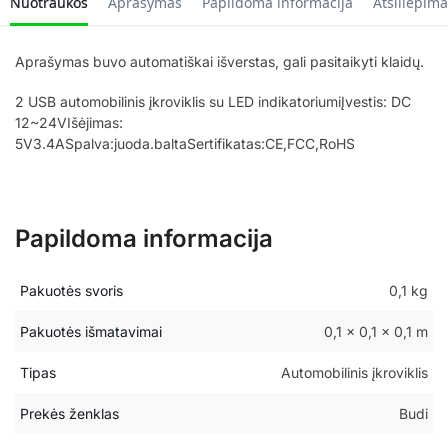
Nuotraukos
Aprašymas
Papildoma informacija
Atsiliepima
Aprašymas buvo automatiškai išverstas, gali pasitaikyti klaidų.
2 USB automobilinis įkroviklis su LED indikatoriumiĮvestis: DC
12~24VIšėjimas:
5V3.4ASpalva:juoda.baltaSertifikatas:CE,FCC,RoHS
Papildoma informacija
Pakuotės svoris
0,1 kg
Pakuotės išmatavimai
0,1 × 0,1 × 0,1 m
Tipas
Automobilinis įkroviklis
Prekės ženklas
Budi