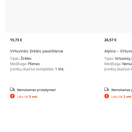
15,73
€
26,57
€
Virtuvinės žirklės paukštienai
Alpina – Virtuv
Tipas:
Žirklės
Tipas:
Virtuvinių 
Medžiaga:
Plienas
Medžiaga:
Nenur
Įrankių skaičius komplekte:
1 Vnt.
Įrankių skaičius
Nemokamas pristatymas!
Nemokamas p
Liko tik
5 vnt.
Liko tik
2 vnt