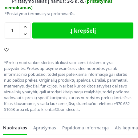
Pristatymo laikas į namus:
3-5 d. d.
(pristatymas
nemokamas)
*Pristatymo terminai yra preliminarūs.
Į krepšelį
*Prekių nuotraukos skirtos tik iliustraciniams tikslams ir yra
pavyzdinės. Prekės aprašyme esančios video nuorodos yra tik
informacinio pobūdžio, todėl jose pateikiama informacija gali skirtis
nuo pačios prekės. Originalių produktų spalvos, užrašai, parametrai,
matmenys, dydžiai, funkcijos, ir/ar bet kurios kitos savybės dėl savo
vizualinių ypatybių gali atrodyti kitaip negu realybėje, todėl prašome
vadovautis prekių specifikacijomis, kurios nurodytos prekių kortelėse.
Kilus klausimams, visada laukiame Jūsų skambučio telefonu +370 632
51053 arba el. paštu klientai@bonideco.lt.
Nuotraukos
Aprašymas
Papildoma informacija
Atsiliepima