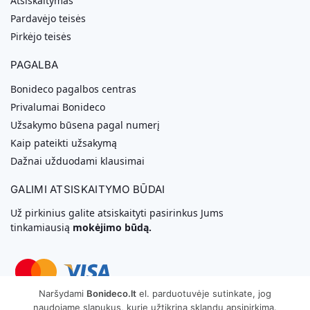
Atsiskaitymas
Pardavėjo teisės
Pirkėjo teisės
PAGALBA
Bonideco pagalbos centras
Privalumai Bonideco
Užsakymo būsena pagal numerį
Kaip pateikti užsakymą
Dažnai užduodami klausimai
GALIMI ATSISKAITYMO BŪDAI
Už pirkinius galite atsiskaityti pasirinkus Jums
tinkamiausią
mokėjimo būdą.
Naršydami
Bonideco.lt
el. parduotuvėje sutinkate, jog
naudojame slapukus, kurie užtikrina sklandų apsipirkimą.