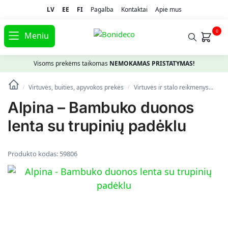
LV
EE
FI
Pagalba
Kontaktai
Apie mus
0
Meniu
Visoms prekėms taikomas
NEMOKAMAS PRISTATYMAS!
Virtuvės, buities, apyvokos prekės
Virtuvės ir stalo reikmenys
Vir
/
/
Alpina – Bambuko duonos
lenta su trupinių padėklu
Produkto kodas:
59806