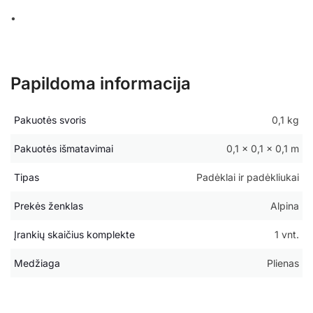
•
Papildoma informacija
Pakuotės svoris
0,1 kg
Pakuotės išmatavimai
0,1 × 0,1 × 0,1 m
Tipas
Padėklai ir padėkliukai
Prekės ženklas
Alpina
Įrankių skaičius komplekte
1 vnt.
Medžiaga
Plienas